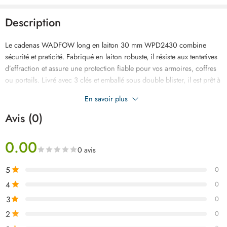
Description
Le cadenas WADFOW long en laiton 30 mm WPD2430 combine
sécurité et praticité. Fabriqué en laiton robuste, il résiste aux tentatives
d’effraction et assure une protection fiable pour vos armoires, coffres
ou portails. Livré avec 3 clés et emballé sous double blister, il est prêt à
l’emploi et garantit confort, durabilité et tranquillité d’esprit au
En savoir plus
quotidien.
Avis (0)
0.00
0 avis
5
0
4
0
3
0
2
0