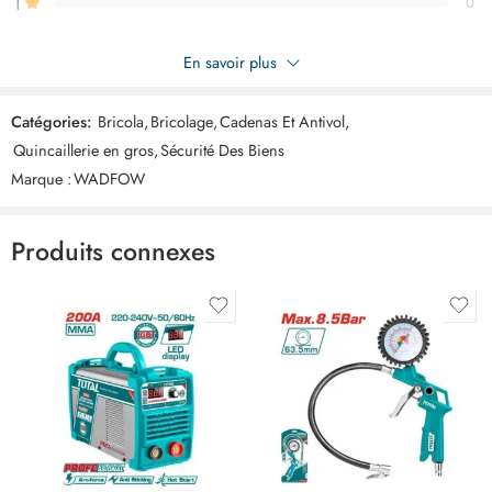
1
0
Soyez le premier à donner votre avis sur “WADFOW Cadenas
En savoir plus
long laiton 30mm WPD2430”
Catégories:
Bricola
,
Bricolage
,
Cadenas Et Antivol
,
Commentaires
Quincaillerie en gros
,
Sécurité Des Biens
Il n'y a pas encore de critiques.
Marque :
WADFOW
Produits connexes