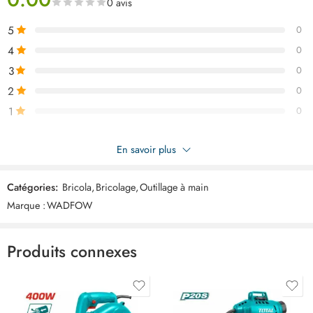
0 avis
5
0
4
0
3
0
2
0
1
0
Soyez le premier à donner votre avis sur “WADFOW Coupe cable
En savoir plus
10″ 250mm WCT2610”
Catégories:
Bricola
,
Bricolage
,
Outillage à main
Commentaires
Marque :
WADFOW
Il n'y a pas encore de critiques.
Produits connexes