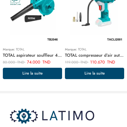
Marque:
TOTAL
Marque:
TOTAL
TOTAL aspirateur souffleur 400w TB2046
TOTAL compresseur d’air automatique sans fil TACLI2001
74.000
TND
110.670
TND
80.000
TND
119.000
TND
Lire la suite
Lire la suite