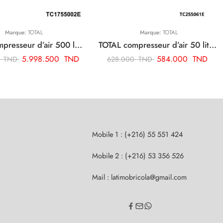
Marque:
TOTAL
Marque:
TOTAL
TOTAL compresseur d’air 500 litre 7.5hp TC1755002E
TOTAL compresseur d’air 50 litre TC255061E
5.998.500
TND
584.000
TND
0
TND
628.000
TND
Mobile 1 : (+216) 55 551 424
Mobile 2 : (+216) 53 356 526
Mail : latimobricola@gmail.com