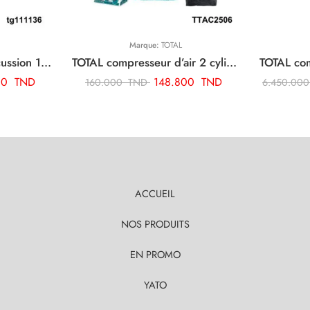
Marque:
TOTAL
TOTAL perceuse a percussion 13mm-1010w TG111136
TOTAL compresseur d’air 2 cylindre TTAC2506
00
TND
148.800
TND
160.000
TND
6.450.00
ACCUEIL
NOS PRODUITS
EN PROMO
YATO