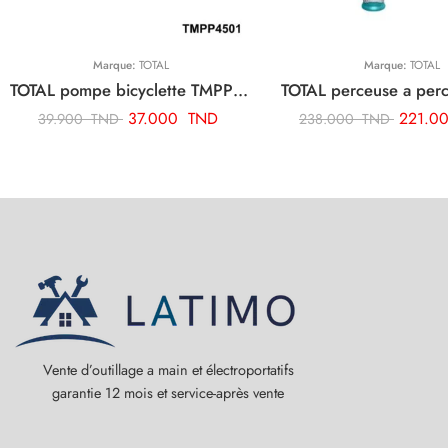
Marque:
TOTAL
Marque:
TOTAL
TOTAL pompe bicyclette TMPP4501
37.000
TND
221.0
39.900
TND
238.000
TND
Vente d’outillage a main et électroportatifs
garantie 12 mois et service-après vente