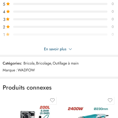
5
0
4
0
3
0
2
0
1
0
Soyez le premier à donner votre avis sur “WADFOW Diable
En savoir plus
pliable 60kg WWB9A06”
Catégories:
Bricola
,
Bricolage
,
Outillage à main
Commentaires
Marque :
WADFOW
Il n'y a pas encore de critiques.
Produits connexes