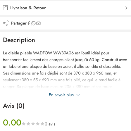
Livraison & Retour
Partager
Description
Le diable pliable WADFOW WWB9A06 est l’outil idéal pour
transporter facilement des charges allant jusqu’à 60 kg. Construit avec
un tube et une plaque de base en acier, il allie solidité et durabilité.
Ses dimensions une fois déplié sont de 370 x 380 x 960 mm, et
seulement 380 x 55 x 690 mm une fois plié, ce qui le rend facile à
ranger. Sa plaque de base mesure 235 x 380 mm et ses roues
silencieuses de 135 mm (en PP et plastique TPR) assurent un
En savoir plus
déplacement fluide. Une sangle élastique est incluse pour sécuriser la
Avis (0)
charge. Sa conception compacte en fait un allié pratique au quotidien.
0.00
0 avis