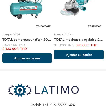
Marque:
TOTAL
Marque:
TOTAL
TOTAL compresseur d’air 200 litre 220v monophase TC1302002E
TOTAL meuleuse angulaire 2400w-230mm TG1252306
2.624.000
TND
348.000
TND
375.000
TND
2.430.000
TND
Ajouter au panier
Ajouter au panier
Mobile 1 : (+216) 55 551 424