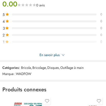
0.00
autres métaux. Robuste, fiable et performant, il constitue un accessoire
0 avis
indispensable pour tout atelier ou chantier. WADFOW Disque
diamètre 115 WXK1501 au meilleur prix en Tunisie.
5
0
4
0
3
0
2
0
1
0
Soyez le premier à donner votre avis sur “WADFOW Disque diam
En savoir plus
115 WXK1501”
Catégories:
Bricola
,
Bricolage
,
Disques
,
Outillage à main
Commentaires
Marque :
WADFOW
Il n'y a pas encore de critiques.
Produits connexes