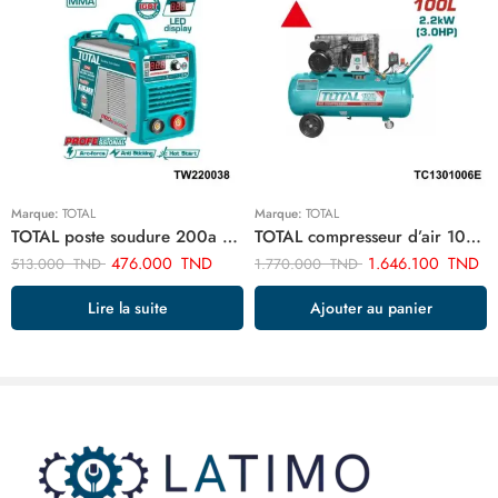
Marque:
TOTAL
Marque:
TOTAL
TOTAL poste soudure 200a TW220038
TOTAL compresseur d’air 100 litres 3cv TC1301006E
476.000
TND
1.646.100
TND
513.000
TND
1.770.000
TND
Lire la suite
Ajouter au panier