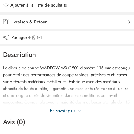
Ajouter à la liste de souhaits
Ajouté à la liste de souhaits
Livraison & Retour
Partager
Description
Le disque de coupe WADFOW WXK1501 diamètre 115 mm est conçu
pour offrir des performances de coupe rapides, précises et efficaces
sur différents matériaux métalliques. Fabriqué avec des matériaux
abrasifs de haute qualité, il garantit une excellente résistance à l’usure
et une longue durée de vie même dans les conditions de travail
exigeantes. Compatible avec la majorité des meuleuses d’angle de 115
mm, ce disque assure une coupe nette avec un minimum d’effort et
En savoir plus
une réduction des vibrations pour un meilleur confort d’utilisation.
Avis (0)
Idéal pour les travaux de construction, de maintenance, de serrurerie
et de bricolage, il permet de travailler avec précision sur l’acier et