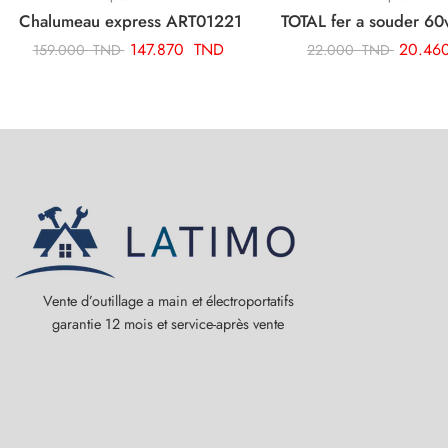
Chalumeau express ART01221
147.870
TND
20.46
159.000
TND
22.000
TND
Vente d’outillage a main et électroportatifs
garantie 12 mois et service-après vente