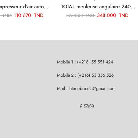
TOTAL compresseur d’air automatique sans fil TACLI2001
TOTAL meuleuse angulaire 2400w-230mm TG1252306
110.670
TND
348.000
TND
0
TND
375.000
TND
Mobile 1 : (+216) 55 551 424
Mobile 2 : (+216) 53 356 526
Mail : latimobricola@gmail.com