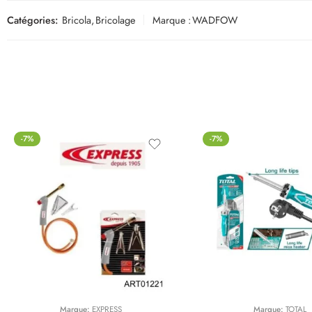
Catégories:
Bricola
,
Bricolage
Marque :
WADFOW
-7%
-7%
Marque:
EXPRESS
Marque:
TOTAL