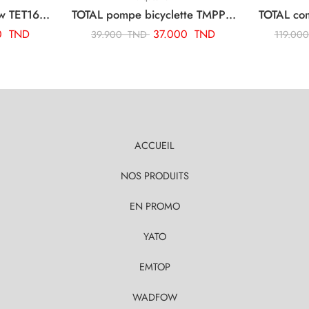
TOTAL fer a souder 60w TET1606
TOTAL pompe bicyclette TMPP4501
0
TND
37.000
TND
39.900
TND
119.00
ACCUEIL
NOS PRODUITS
EN PROMO
YATO
EMTOP
WADFOW