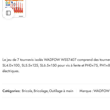
Le jeu de 7 tournevis isolés WADFOW WSS7407 comprend des tournevis pla
SL4.0×100, SL5.5×125, SL6.5×150 pour vis à fente et PH0×75, PH1×80, PH
électriques.
Catégories:
Bricola
,
Bricolage
,
Outillage à main
Marque :
WADFOW