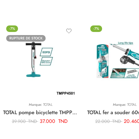
-7%
-7%
RUPTURE DE STOCK
Marque:
TOTAL
Marque:
TOTAL
TOTAL pompe bicyclette TMPP4501
37.000
TND
20.46
39.900
TND
22.000
TND