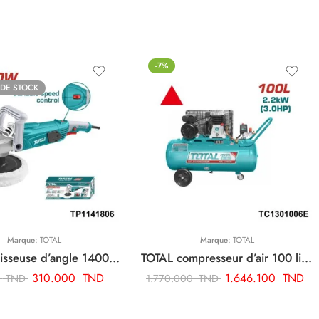
-7%
 DE STOCK
Marque:
TOTAL
Marque:
TOTAL
TOTAL polisseuse d’angle 1400w TP1141806
TOTAL compresseur d’air 100 litres 3cv TC1301006E
310.000
TND
1.646.100
TND
0
TND
1.770.000
TND