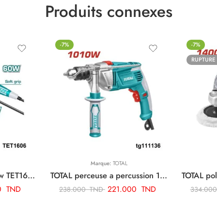
Produits connexes
-7%
-7%
RUPTURE
Marque:
TOTAL
TOTAL fer a souder 60w TET1606
TOTAL perceuse a percussion 13mm-1010w TG111136
0
TND
221.000
TND
238.000
TND
334.00