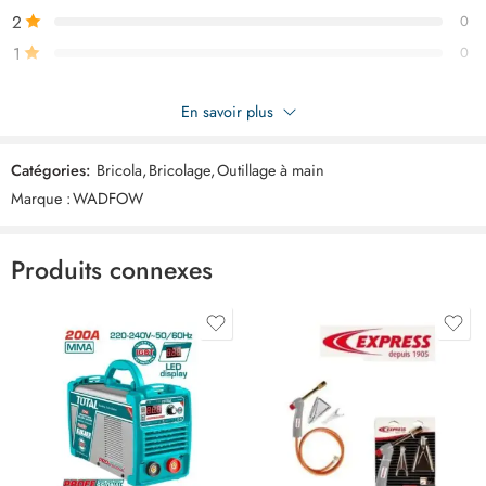
2
0
1
0
Soyez le premier à donner votre avis sur “WADFOW masque a
En savoir plus
filtre double WRJ2502”
Catégories:
Bricola
,
Bricolage
,
Outillage à main
Commentaires
Marque :
WADFOW
Il n'y a pas encore de critiques.
Produits connexes