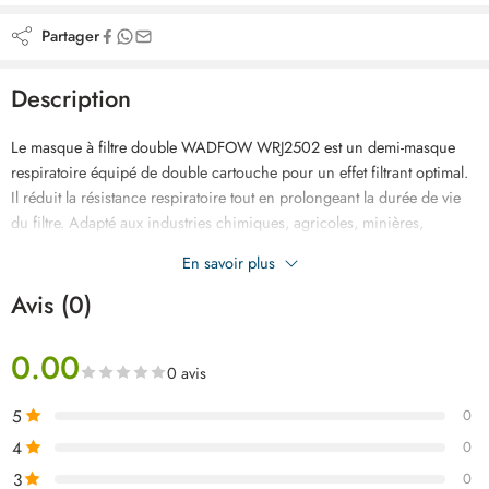
Partager
Description
Le masque à filtre double WADFOW WRJ2502 est un demi-masque
respiratoire équipé de double cartouche pour un effet filtrant optimal.
Il réduit la résistance respiratoire tout en prolongeant la durée de vie
du filtre. Adapté aux industries chimiques, agricoles, minières,
forestières et autres environnements à risques, il assure confort et
En savoir plus
sécurité. Livré dans une boîte colorée, il est prêt à l’usage.
Avis (0)
0.00
0 avis
5
0
4
0
3
0