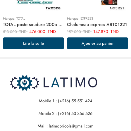
Marque:
TOTAL
Marque:
EXPRESS
TOTAL poste soudure 200a TW220038
Chalumeau express ART01221
476.000
TND
147.870
TND
513.000
TND
159.000
TND
Lire la suite
Ajouter au panier
Mobile 1 : (+216) 55 551 424
Mobile 2 : (+216) 53 356 526
Mail : latimobricola@gmail.com