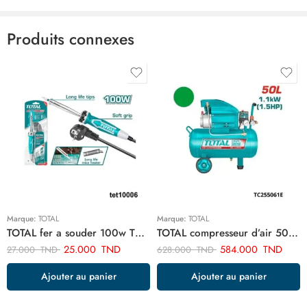
Produits connexes
Marque:
TOTAL
Marque:
TOTAL
TOTAL fer a souder 100w TET10006
TOTAL compresseur d’air 50 litre TC255061E
25.000
TND
584.000
TND
27.000
TND
628.000
TND
Ajouter au panier
Ajouter au panier