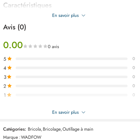
Caractéristiques
En savoir plus
Avis (0)
0.00
0 avis
5
0
4
0
3
0
2
0
1
0
Soyez le premier à donner votre avis sur “WADFOW Pince a
En savoir plus
denuder auto 210mm WBQ4601”
Catégories:
Bricola
,
Bricolage
,
Outillage à main
Commentaires
Marque :
WADFOW
Il n'y a pas encore de critiques.