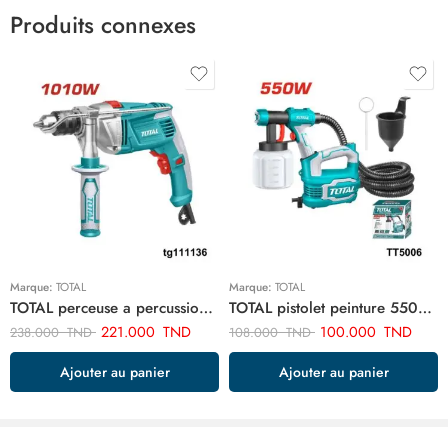
Produits connexes
Marque:
TOTAL
Marque:
TOTAL
TOTAL perceuse a percussion 13mm-1010w TG111136
TOTAL pistolet peinture 550w TT5006
221.000
TND
100.000
TND
238.000
TND
108.000
TND
Ajouter au panier
Ajouter au panier