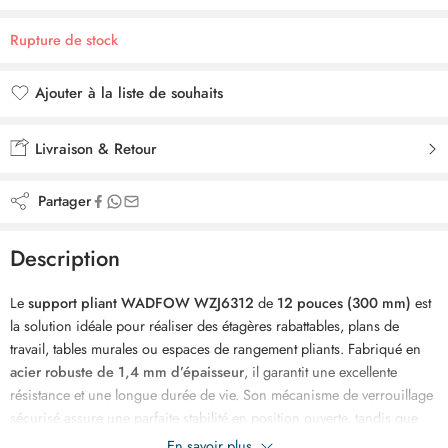
Rupture de stock
Ajouter à la liste de souhaits
Ajouté à la liste de souhaits
Livraison & Retour
Partager
Description
Le
support pliant WADFOW WZJ6312
de
12 pouces (300 mm)
est
la solution idéale pour réaliser des étagères rabattables, plans de
travail, tables murales ou espaces de rangement pliants. Fabriqué en
acier robuste de 1,4 mm d’épaisseur
, il garantit une excellente
résistance et une longue durée de vie. Son mécanisme de verrouillage
sécurisé assure une parfaite stabilité en position ouverte, tandis que
son système rabattable permet de libérer rapidement de l’espace
En savoir plus