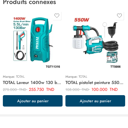
Produits connexes
Marque:
TOTAL
Marque:
TOTAL
TOTAL Laveur 1400w 130 bar TGT11316
TOTAL pistolet peinture 550w TT5006
255.750
TND
100.000
TND
275.000
TND
108.000
TND
Ajouter au panier
Ajouter au panier