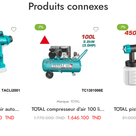
Produits connexes
-7%
-7%
Marque:
TOTAL
TOTAL compresseur d’air automatique sans fil TACLI2001
TOTAL compresseur d’air 100 litres 3cv TC1301006E
70
TND
1.646.100
TND
1.770.000
TND
81.00