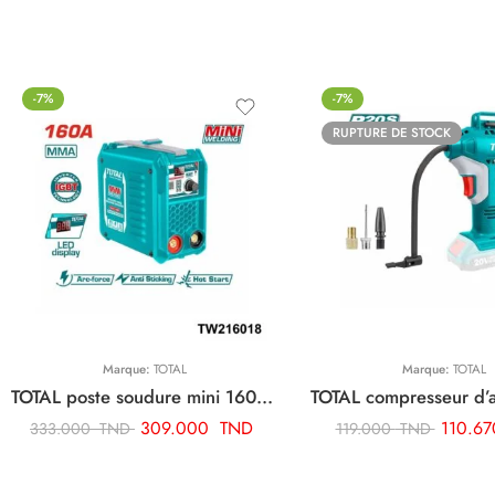
-7%
-7%
RUPTURE DE STOCK
Marque:
TOTAL
Marque:
TOTAL
TOTAL poste soudure mini 160a TW216018
309.000
TND
110.6
333.000
TND
119.000
TND