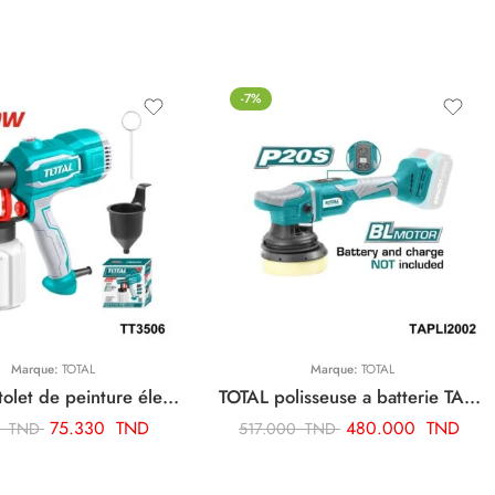
-7%
Marque:
TOTAL
Marque:
TOTAL
TOTAL pistolet de peinture électrique 450w TT3506
TOTAL polisseuse a batterie TAPLI2002
75.330
TND
480.000
TND
0
TND
517.000
TND