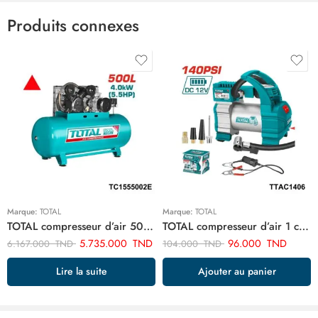
Produits connexes
Marque:
TOTAL
Marque:
TOTAL
TOTAL compresseur d’air 500 litre 5.5hp TC1555002E
TOTAL compresseur d’air 1 cylindre TTAC1406
5.735.000
TND
96.000
TND
6.167.000
TND
104.000
TND
Lire la suite
Ajouter au panier