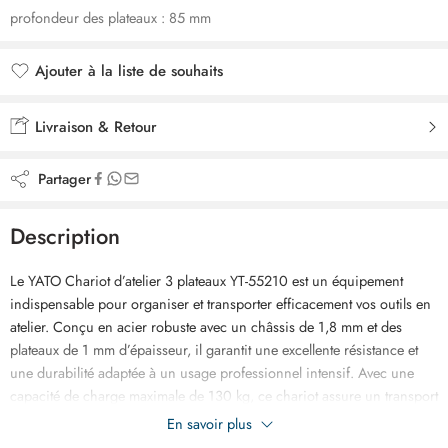
profondeur des plateaux : 85 mm
Ajouter à la liste de souhaits
Ajouté à la liste de souhaits
Livraison & Retour
Partager
Description
Le YATO Chariot d’atelier 3 plateaux YT-55210 est un équipement
indispensable pour organiser et transporter efficacement vos outils en
atelier. Conçu en acier robuste avec un châssis de 1,8 mm et des
plateaux de 1 mm d’épaisseur, il garantit une excellente résistance et
une durabilité adaptée à un usage professionnel intensif. Avec une
capacité de charge maximale de 130 kg, ce chariot assure un transport
sécurisé de nombreux outils et accessoires. Il est équipé de roues en
En savoir plus
plastique de 100 mm de diamètre, dont deux pivotantes avec freins