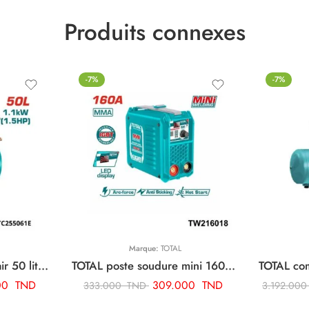
Produits connexes
-7%
-7%
Marque:
TOTAL
TOTAL compresseur d’air 50 litre TC255061E
TOTAL poste soudure mini 160a TW216018
00
TND
309.000
TND
333.000
TND
3.192.00