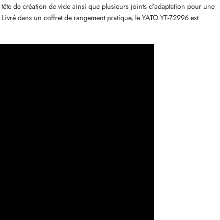
ête de création de vide ainsi que plusieurs joints d’adaptation pour une
. Livré dans un coffret de rangement pratique, le YATO YT-72996 est