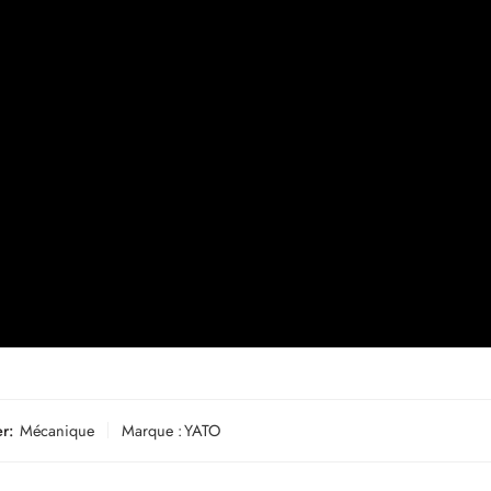
r:
Mécanique
Marque :
YATO