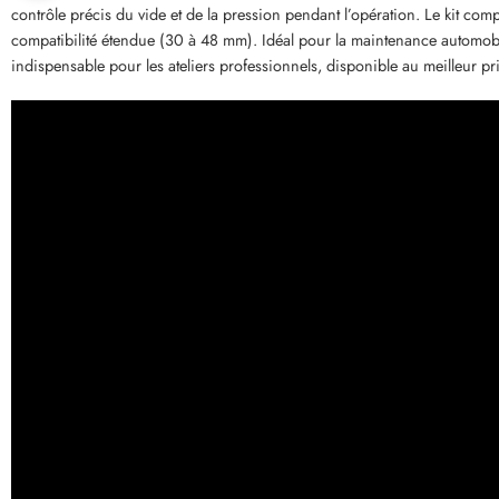
contrôle précis du vide et de la pression pendant l’opération. Le kit c
compatibilité étendue (30 à 48 mm). Idéal pour la maintenance automobil
indispensable pour les ateliers professionnels, disponible au meilleur pri