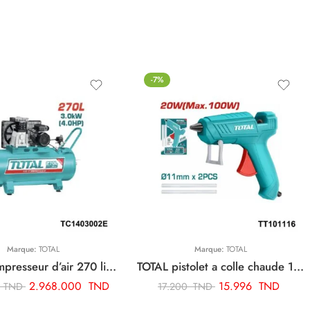
-7%
Marque:
TOTAL
Marque:
TOTAL
TOTAL compresseur d’air 270 litre TC1403002E
TOTAL pistolet a colle chaude 100w TT101116
2.968.000
TND
15.996
TND
0
TND
17.200
TND