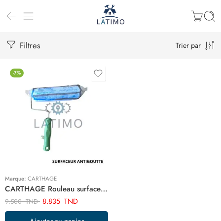
Filtres
Trier par
-7%
Marque:
CARTHAGE
CARTHAGE Rouleau surfaceur antigoutte 20cm ART02713
8.835
TND
9.500
TND
Ajouter au panier