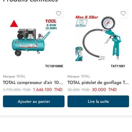
Marque:
TOTAL
Marque:
TOTAL
TOTAL compresseur d’air 100 litres 3cv TC1301006E
TOTAL pistolet de gonflage TAT11601
1.646.100
TND
30.000
TND
1.770.000
TND
32.300
TND
Ajouter au panier
Lire la suite