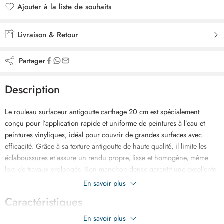
Ajouter à la liste de souhaits
Ajouté à la liste de souhaits
Livraison & Retour
Partager
Description
Le rouleau surfaceur antigoutte carthage 20 cm est spécialement
conçu pour l’application rapide et uniforme de peintures à l’eau et
peintures vinyliques, idéal pour couvrir de grandes surfaces avec
efficacité. Grâce à sa texture antigoutte de haute qualité, il limite les
éclaboussures et assure un rendu propre, lisse et homogène, même
lors de travaux prolongés. Son manchon dense garantit une excellente
absorption et restitution de la peinture, réduisant le nombre de
En savoir plus
recharges. Léger, confortable et facile à manier, ce rouleau est parfait
Caractéristiques
pour les murs, plafonds et grandes zones, offrant un travail précis,
propre et professionnel pour les bricoleurs comme pour les peintres
En savoir plus