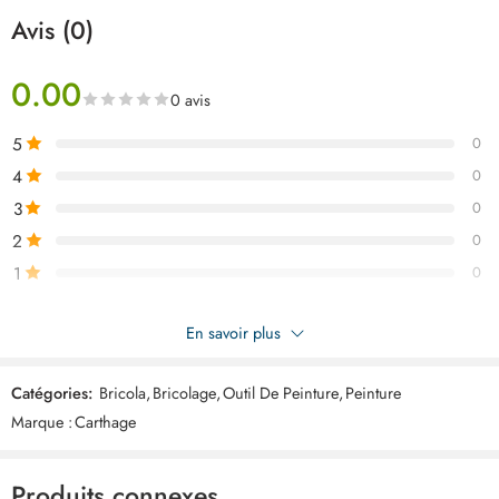
expérimentés.
Avis (0)
0.00
0 avis
5
0
4
0
3
0
2
0
1
0
Soyez le premier à donner votre avis sur “CARTHAGE Rouleau
En savoir plus
surfaceur antigoutte 20cm ART02713”
Catégories:
Bricola
,
Bricolage
,
Outil De Peinture
,
Peinture
Commentaires
Marque :
Carthage
Il n'y a pas encore de critiques.
Produits connexes