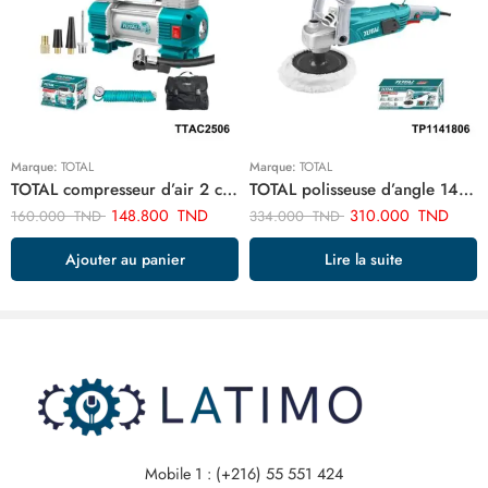
Marque:
TOTAL
Marque:
TOTAL
TOTAL compresseur d’air 2 cylindre TTAC2506
TOTAL polisseuse d’angle 1400w TP1141806
148.800
TND
310.000
TND
160.000
TND
334.000
TND
Ajouter au panier
Lire la suite
Mobile 1 : (+216) 55 551 424