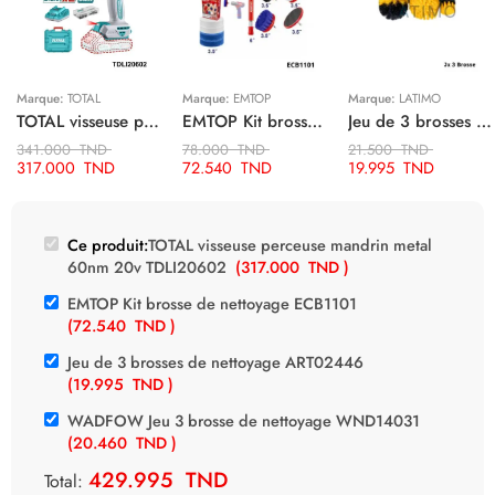
Marque:
TOTAL
Marque:
EMTOP
Marque:
LATIMO
TOTAL visseuse perceuse mandrin metal 60nm 20v TDLI20602
EMTOP Kit brosse de nettoyage ECB1101
Jeu de 3 brosses de nettoyage ART02446
341.000
TND
78.000
TND
21.500
TND
317.000
TND
72.540
TND
19.995
TND
Ce produit:
TOTAL visseuse perceuse mandrin metal
60nm 20v TDLI20602
(
317.000
TND
)
EMTOP Kit brosse de nettoyage ECB1101
(
72.540
TND
)
Jeu de 3 brosses de nettoyage ART02446
(
19.995
TND
)
WADFOW Jeu 3 brosse de nettoyage WND14031
(
20.460
TND
)
429.995
TND
Total: