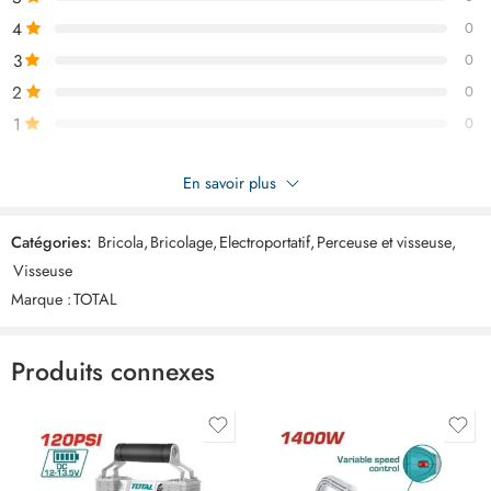
4
0
3
0
2
0
1
0
Soyez le premier à donner votre avis sur “TOTAL visseuse
En savoir plus
perceuse mandrin metal 60nm 20v TDLI20602”
Catégories:
Bricola
,
Bricolage
,
Electroportatif
,
Perceuse et visseuse
,
Commentaires
Visseuse
Il n'y a pas encore de critiques.
Marque :
TOTAL
Produits connexes