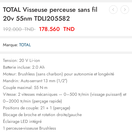
TOTAL Visseuse perceuse sans fil
20v 55nm TDLI205582
178.560
TND
192.000
TND
Marque:
TOTAL
Tension: 20 V Li‑ion
Batterie incluse: 2.0 Ah
Moteur: Brushless (sans charbon) pour autonomie et longévité
Mandrin: Auto-serrant 13 mm (1/2″)
Couple maximal: 55 N·m
Vitesse: 2 vitesses mécaniques — 0–500 tr/min (vissage puissant) et
0–2000 tr/min (perçage rapide)
Positions de couple: 21 + 1 (perçage)
Blocage de broche et rotation droite/gauche
Éclairage LED intégré
1 perceuse-visseuse Brushless