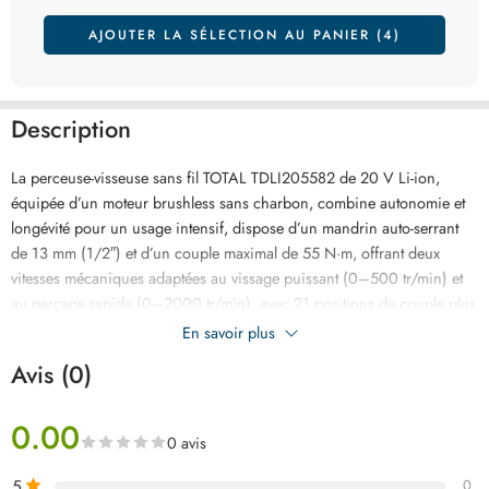
AJOUTER LA SÉLECTION AU PANIER (4)
Description
La perceuse-visseuse sans fil TOTAL TDLI205582 de 20 V Li-ion,
équipée d’un moteur brushless sans charbon, combine autonomie et
longévité pour un usage intensif, dispose d’un mandrin auto-serrant
de 13 mm (1/2″) et d’un couple maximal de 55 N·m, offrant deux
vitesses mécaniques adaptées au vissage puissant (0–500 tr/min) et
au perçage rapide (0–2000 tr/min), avec 21 positions de couple plus
une pour le perçage, blocage de broche et rotation droite/gauche, elle
En savoir plus
intègre un éclairage LED pour travailler dans les zones sombres, livrée
Avis (0)
avec une batterie 20V 2,0 Ah, un chargeur, un jeu d’embouts et
accessoires, le tout dans son coffret d’origine pour un rangement
0.00
pratique et sûr.
0 avis
5
0