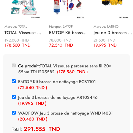
Marque:
TOTAL
Marque:
EMTOP
Marque:
LATIMO
TOTAL Visseuse perceuse sans fil 20v 55nm TDLI205582
EMTOP Kit brosse de nettoyage ECB1101
Jeu de 3 brosses de nettoyage ART02446
192.000
TND
78.000
TND
21.500
TND
178.560
TND
72.540
TND
19.995
TND
Ce produit:
TOTAL Visseuse perceuse sans fil 20v
55nm TDLI205582
(
178.560
TND
)
EMTOP Kit brosse de nettoyage ECB1101
(
72.540
TND
)
Jeu de 3 brosses de nettoyage ART02446
(
19.995
TND
)
WADFOW Jeu 3 brosse de nettoyage WND14031
(
20.460
TND
)
291.555
TND
Total: