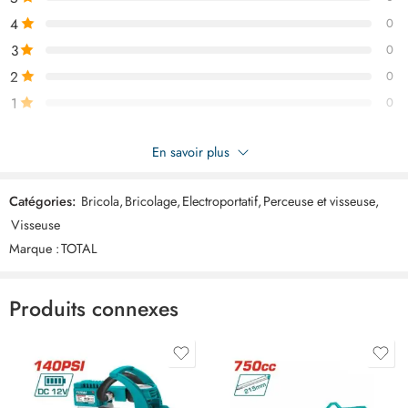
4
0
3
0
2
0
1
0
Soyez le premier à donner votre avis sur “TOTAL Visseuse
En savoir plus
perceuse sans fil 20v 55nm TDLI205582”
Catégories:
Bricola
,
Bricolage
,
Electroportatif
,
Perceuse et visseuse
,
Commentaires
Visseuse
Il n'y a pas encore de critiques.
Marque :
TOTAL
Produits connexes