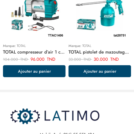
Marque:
TOTAL
Marque:
TOTAL
TOTAL compresseur d’air 1 cylindre TTAC1406
TOTAL pistolet de mazoutage TAT20751
96.000
TND
30.000
TND
104.000
TND
33.000
TND
Ajouter au panier
Ajouter au panier